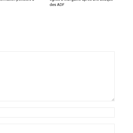
des ADF
Nom
:*
Email
:*