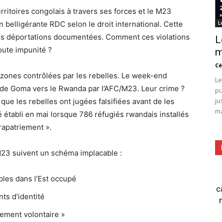
rritoires congolais à travers ses forces et le M23
 belligérante RDC selon le droit international. Cette
L
s les déportations documentées. Comment ces violations
L
oute impunité ?
m
Cé
ones contrôlées par les rebelles. Le week-end
Le
s de Goma vers le Rwanda par l’AFC/M23. Leur crime ?
pu
ju
ue les rebelles ont jugées falsifiées avant de les
ma
 établi en mai lorsque 786 réfugiés rwandais installés
rapatriement ».
23 suivent un schéma implacable :
ibles dans l’Est occupé
c
ts d’identité
iement volontaire »