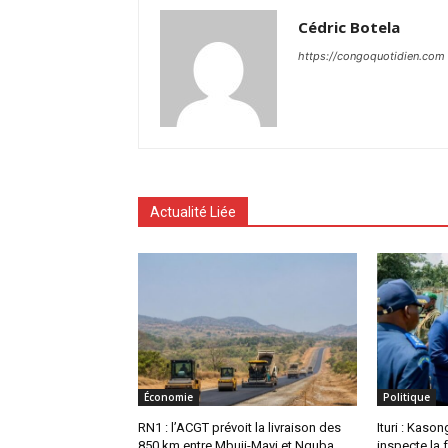
Cédric Botela
https://congoquotidien.com
Actualité Liée
Économie
Politique
RN1 : l’ACGT prévoit la livraison des
Ituri : Kas
850 km entre Mbuji-Mayi et Nguba
inspecte la 