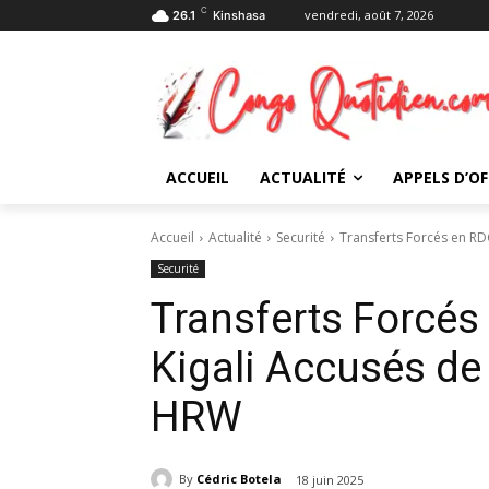
C
vendredi, août 7, 2026
26.1
Kinshasa
ACCUEIL
ACTUALITÉ
APPELS D’OF
Accueil
Actualité
Securité
Transferts Forcés en RDC
Securité
Transferts Forcés 
Kigali Accusés de
HRW
By
Cédric Botela
18 juin 2025