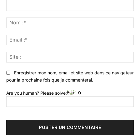
Commenter
:
No
:*
Ema
:*
Sit
:
Enregistrer mon nom, email et site web dans ce navigateur
pour la prochaine fois que je commenterai.
Are you human? Please solve: