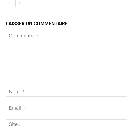
LAISSER UN COMMENTAIRE
Commenter
:
No
:*
Ema
:*
Sit
: