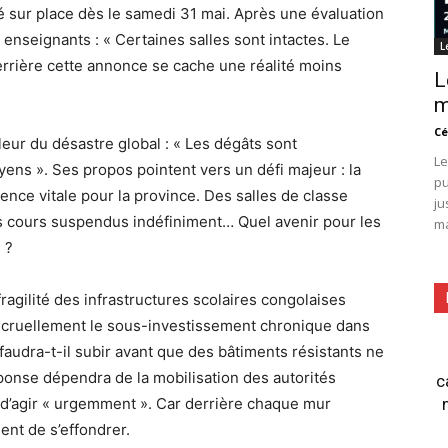
ité sur place dès le samedi 31 mai. Après une évaluation
 enseignants : « Certaines salles sont intactes. Le
L
rrière cette annonce se cache une réalité moins
L
m
Cé
leur du désastre global : « Les dégâts sont
Le
ens ». Ses propos pointent vers un défi majeur : la
pu
nce vitale pour la province. Des salles de classe
ju
es cours suspendus indéfiniment… Quel avenir pour les
ma
 ?
fragilité des infrastructures scolaires congolaises
t cruellement le sous-investissement chronique dans
faudra-t-il subir avant que des bâtiments résistants ne
ponse dépendra de la mobilisation des autorités
c
 d’agir « urgemment ». Car derrière chaque mur
ent de s’effondrer.