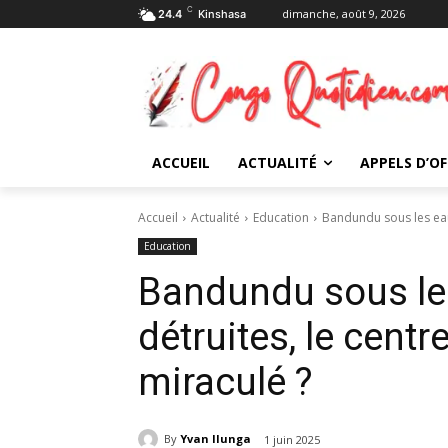
C
dimanche, août 9, 2026
24.4
Kinshasa
ACCUEIL
ACTUALITÉ
APPELS D’OF
Accueil
Actualité
Education
Bandundu sous les eaux
Education
Bandundu sous les
détruites, le cent
miraculé ?
By
Yvan Ilunga
1 juin 2025