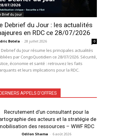
e Brief du Jour
e Debrief du Jour : les actualités
ajeures en RDC ce 28/07/2026
dric Botela
-
28 juillet 2026
0
 Debrief du Jour résume les principales actualités
bliées par CongoQuotidien ce 28/07/2026. Sécurité,
stice, économie et santé : retrouvez les faits
rquants et leurs implications pour la RDC.
DERNIERS APPELS D'OFFRES
Recrutement d’un consultant pour la
artographie des acteurs et la stratégie de
mobilisation des ressources – WWF RDC
Odilon Shama
-
6 août 2026