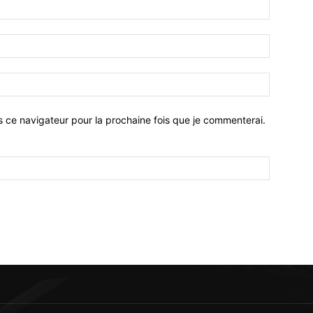
Nom
:*
Email
:*
Site
:
s ce navigateur pour la prochaine fois que je commenterai.