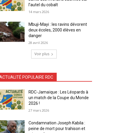
l’autel du cobalt
14 mars 2026
Mbuji-Mayi : les ravins dévorent
deux écoles, 2000 élèves en
danger
28 avril 2026
Voir plus
ACTUALITÉ POPULAIRE RDC
RDC-Jamaïque : Les Léopards à
un match de la Coupe du Monde
2026 !
27 mars 2026
Condamnation Joseph Kabila :
peine de mort pour trahison et