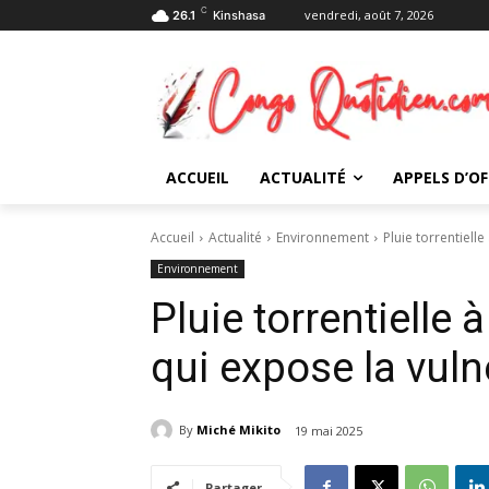
C
vendredi, août 7, 2026
26.1
Kinshasa
ACCUEIL
ACTUALITÉ
APPELS D’OF
Accueil
Actualité
Environnement
Pluie torrentiell
Environnement
Pluie torrentielle
qui expose la vuln
By
Miché Mikito
19 mai 2025
Partager