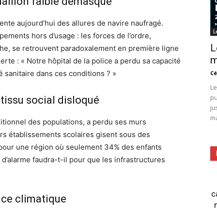
 maillon faible démasqué
ente aujourd’hui des allures de navire naufragé.
L
ements hors d’usage : les forces de l’ordre,
L
he, se retrouvent paradoxalement en première ligne
m
erte : « Notre hôpital de la police a perdu sa capacité
 sanitaire dans ces conditions ? »
Cé
Le
pu
 tissu social disloqué
ju
ma
ditionnel des populations, a perdu ses murs
urs établissements scolaires gisent sous des
 pour une région où seulement 34% des enfants
d’alarme faudra-t-il pour que les infrastructures
c
nce climatique