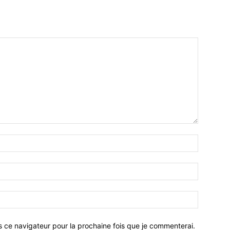
Nom
:*
Email
:*
Site
:
s ce navigateur pour la prochaine fois que je commenterai.