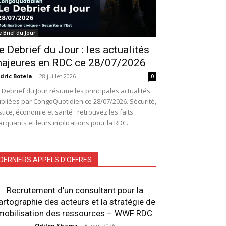
e Brief du Jour
e Debrief du Jour : les actualités
ajeures en RDC ce 28/07/2026
dric Botela
-
28 juillet 2026
0
 Debrief du Jour résume les principales actualités
bliées par CongoQuotidien ce 28/07/2026. Sécurité,
stice, économie et santé : retrouvez les faits
rquants et leurs implications pour la RDC.
DERNIERS APPELS D'OFFRES
Recrutement d’un consultant pour la
artographie des acteurs et la stratégie de
mobilisation des ressources – WWF RDC
Odilon Shama
-
6 août 2026