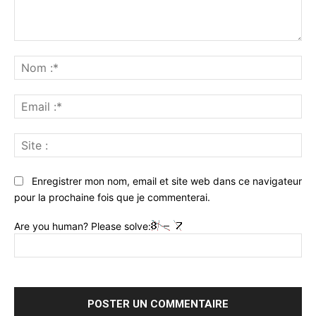
Commenter
:
No
:*
Ema
:*
Sit
:
Enregistrer mon nom, email et site web dans ce navigateur
pour la prochaine fois que je commenterai.
Are you human? Please solve: