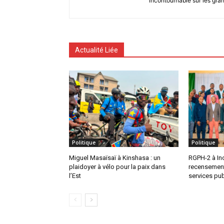
incontournable sur les gra
Actualité Liée
Politique
Politique
Miguel Masaïsaï à Kinshasa : un
RGPH-2 à In
plaidoyer à vélo pour la paix dans
recensement
l’Est
services pu