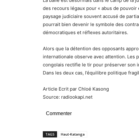
La balle est désormais dans le camp de la 
des recours légaux pour « abus de pouvoir e
paysage judiciaire souvent accusé de partialit
pourrait bien devenir le symbole des contrad
démocratiques et réflexes autoritaires.
Alors que la détention des opposants approc
internationale observe avec attention. Les p
congolais rectifie le tir pour préserver son
Dans les deux cas, l’équilibre politique frag
Article Ecrit par Chloé Kasong
Source: radiookapi.net
Commenter
TAGS
Haut-Katanga