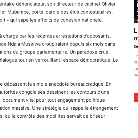
taire dénonciateur, son directeur de cabinet Olivier
ller Mubambe, porte-parole des élus contestataires,
oit » qui sape les efforts de cohésion nationale.
L
L
jà chargé par les récentes arrestations d’opposants.
m
de Ndala Muselwa croupiraient depuis six mois dans
Cé
ations du groupe parlementaire. Un paradoxe cruel
Le
dialogue tout en verrouillant l’espace démocratique. Le
pu
ju
ma
ive dépassent la simple anecdote bureaucratique. En
s autorités congolaises dessinent les contours d’une
, document vital pour tout engagement politique
sation massive. Une stratégie qui rappelle étrangement
, où le contrôle des mobilités servait de briseur