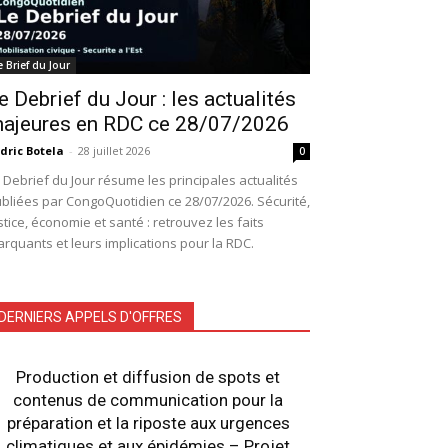
e Brief du Jour
e Debrief du Jour : les actualités
ajeures en RDC ce 28/07/2026
dric Botela
-
28 juillet 2026
0
 Debrief du Jour résume les principales actualités
bliées par CongoQuotidien ce 28/07/2026. Sécurité,
stice, économie et santé : retrouvez les faits
rquants et leurs implications pour la RDC.
DERNIERS APPELS D'OFFRES
Production et diffusion de spots et
contenus de communication pour la
préparation et la riposte aux urgences
climatiques et aux épidémies – Projet