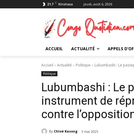
C
jeudi, août 6, 2026
21.7
Kinshasa
ACCUEIL
ACTUALITÉ
APPELS D’OF
Accueil
Actualité
Politique
Lubumbashi : Le passepo
Politique
Lubumbashi : Le p
instrument de rép
contre l’oppositio
By
Chloé Kasong
3 mai 2025