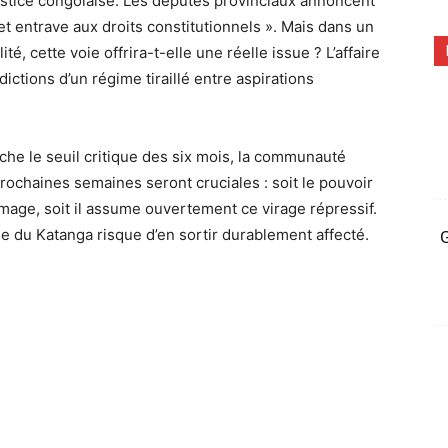
justice congolaise. Les députés provinciaux annoncent
t entrave aux droits constitutionnels ». Mais dans un
é, cette voie offrira-t-elle une réelle issue ? L’affaire
ictions d’un régime tiraillé entre aspirations
he le seuil critique des six mois, la communauté
rochaines semaines seront cruciales : soit le pouvoir
 image, soit il assume ouvertement ce virage répressif.
ile du Katanga risque d’en sortir durablement affecté.
G