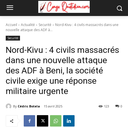
Accueil
Actualité
Securité
Nord-Kivu : 4 civils massacrés dans une
nouvelle attaque des ADF à...
Securité
Nord-Kivu : 4 civils massacrés
dans une nouvelle attaque
des ADF à Beni, la société
civile exige une réponse
militaire urgente
By
Cédric Botela
15 avril 2025
123
0