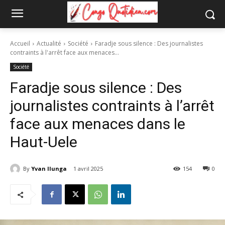
Accueil
Actualité
Société
Faradje sous silence : Des journalistes
contraints à l'arrêt face aux menaces...
Société
Faradje sous silence : Des
journalistes contraints à l’arrêt
face aux menaces dans le
Haut-Uele
By
Yvan Ilunga
1 avril 2025
154
0