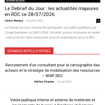
Le Brief du Jour
Le Debrief du Jour : les actualités majeures
en RDC ce 28/07/2026
Cédric Botela
-
28 juillet 2026
0
Le Debrief du Jour résume les principales actualités publiées par
CongoQuotidien ce 28/07/2026. Sécurité, justice, économie et santé
: retrouvez les faits marquants et leurs implications pour la RDC.
DERNIERS APPELS D'OFFRES
Recrutement d’un consultant pour la cartographie des
acteurs et la stratégie de mobilisation des ressources
– WWF RDC
Odilon Shama
-
6 août 2026
Vente publique interne et externe de matériels et