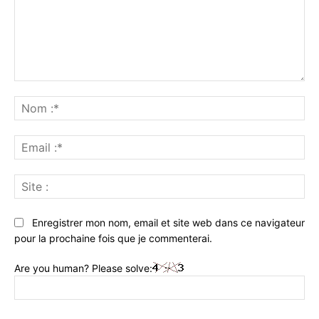
Commenter
:
No
:*
Ema
:*
Sit
:
Enregistrer mon nom, email et site web dans ce navigateur
pour la prochaine fois que je commenterai.
Are you human? Please solve: