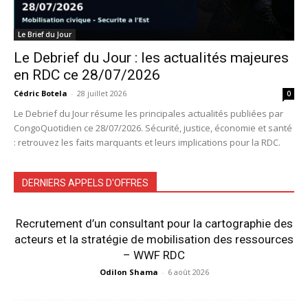
Le Brief du Jour
Le Debrief du Jour : les actualités majeures
en RDC ce 28/07/2026
Cédric Botela
-
28 juillet 2026
0
Le Debrief du Jour résume les principales actualités publiées par
CongoQuotidien ce 28/07/2026. Sécurité, justice, économie et santé
: retrouvez les faits marquants et leurs implications pour la RDC.
DERNIERS APPELS D'OFFRES
Recrutement d’un consultant pour la cartographie des
acteurs et la stratégie de mobilisation des ressources
– WWF RDC
Odilon Shama
-
6 août 2026