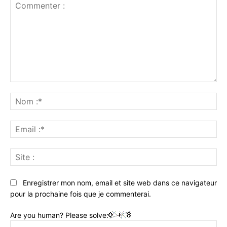
Commenter
:
No
:*
Ema
:*
Sit
:
Enregistrer mon nom, email et site web dans ce navigateur
pour la prochaine fois que je commenterai.
Are you human? Please solve: