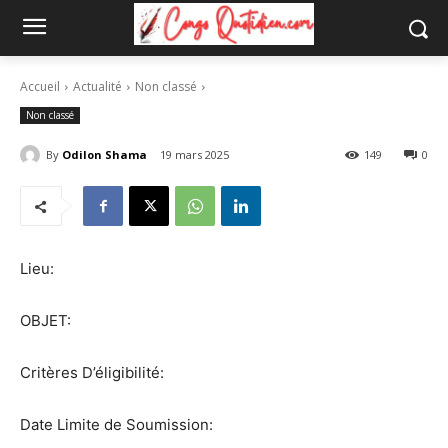
Accueil
Actualité
Non classé
Non classé
By
Odilon Shama
19 mars 2025
149
0
Lieu:
OBJET:
Critères D’éligibilité:
Date Limite de Soumission: