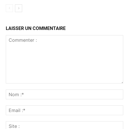
LAISSER UN COMMENTAIRE
Commenter
:
No
:*
Ema
:*
Sit