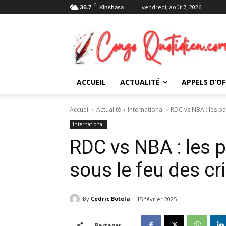
C
vendredi, août 7, 2026
36.7
Kinshasa
ACCUEIL
ACTUALITÉ
APPELS D’OF
Accueil
Actualité
International
RDC vs NBA : les pa
International
RDC vs NBA : les 
sous le feu des cr
By
Cédric Botela
15 février 2025
Partager