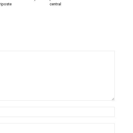
 riposte
central
Nom
:*
Email
:*