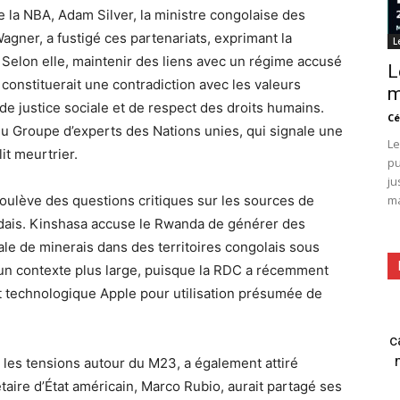
 la NBA, Adam Silver, la ministre congolaise des
gner, a fustigé ces partenariats, exprimant la
L
elon elle, maintenir des liens avec un régime accusé
L
constituerait une contradiction avec les valeurs
m
e justice sociale et de respect des droits humains.
Cé
du Groupe d’experts des Nations unies, qui signale une
Le
it meurtrier.
pu
ju
soulève des questions critiques sur les sources de
ma
ndais. Kinshasa accuse le Rwanda de générer des
légale de minerais dans des territoires congolais sous
s un contexte plus large, puisque la RDC a récemment
nt technologique Apple pour utilisation présumée de
c
r les tensions autour du M23, a également attiré
taire d’État américain, Marco Rubio, aurait partagé ses