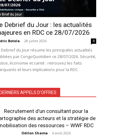
e Brief du Jour
e Debrief du Jour : les actualités
ajeures en RDC ce 28/07/2026
dric Botela
-
28 juillet 2026
0
 Debrief du Jour résume les principales actualités
bliées par CongoQuotidien ce 28/07/2026. Sécurité,
stice, économie et santé : retrouvez les faits
rquants et leurs implications pour la RDC.
DERNIERS APPELS D'OFFRES
Recrutement d’un consultant pour la
artographie des acteurs et la stratégie de
mobilisation des ressources – WWF RDC
Odilon Shama
-
6 août 2026