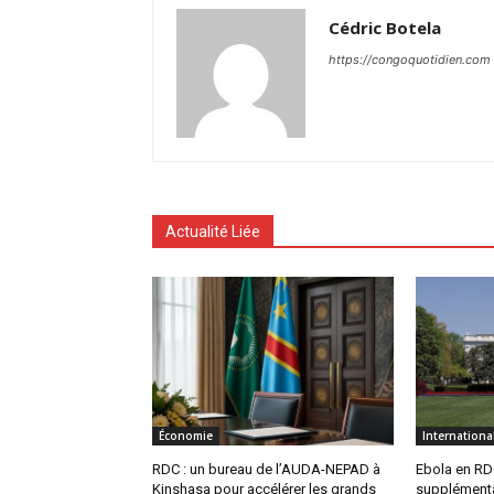
Cédric Botela
https://congoquotidien.com
Actualité Liée
Économie
Internationa
RDC : un bureau de l’AUDA-NEPAD à
Ebola en RDC
Kinshasa pour accélérer les grands
supplémenta