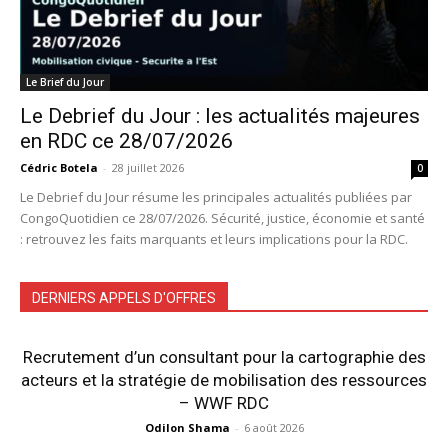
Le Brief du Jour
Le Debrief du Jour : les actualités majeures
en RDC ce 28/07/2026
Cédric Botela
-
28 juillet 2026
0
Le Debrief du Jour résume les principales actualités publiées par
CongoQuotidien ce 28/07/2026. Sécurité, justice, économie et santé
: retrouvez les faits marquants et leurs implications pour la RDC.
DERNIERS APPELS D'OFFRES
Recrutement d’un consultant pour la cartographie des
acteurs et la stratégie de mobilisation des ressources
– WWF RDC
Odilon Shama
-
6 août 2026