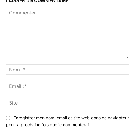
LAISSER UN COMMENTAIRE
Commenter
:
No
:*
Ema
:*
Sit
:
Enregistrer mon nom, email et site web dans ce navigateur
pour la prochaine fois que je commenterai.