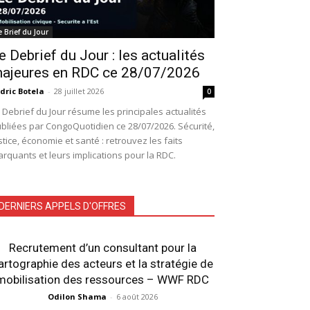
e Brief du Jour
e Debrief du Jour : les actualités
ajeures en RDC ce 28/07/2026
dric Botela
-
28 juillet 2026
0
 Debrief du Jour résume les principales actualités
bliées par CongoQuotidien ce 28/07/2026. Sécurité,
stice, économie et santé : retrouvez les faits
rquants et leurs implications pour la RDC.
DERNIERS APPELS D'OFFRES
Recrutement d’un consultant pour la
artographie des acteurs et la stratégie de
mobilisation des ressources – WWF RDC
Odilon Shama
-
6 août 2026