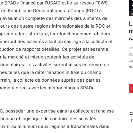
e SPADe financé par l’USAID et lié au réseau FEWS
és en République Démocratique du Congo (RDC) à
L
 évaluation complète des marchés des aliments de
L
ieurs des quatre régions infranationales de la RDC et
m
prendre leur structure, leur fonctionnement et leurs
Cé
eront des activités allant du cadrage à la collecte et
Le
uction de rapports détaillés. Ce projet est essentiel
pu
 le marché et mieux soutenir les activités de
ju
 alimentaires. Les activités seront mises en œuvre de
ma
hes telles que la détermination initiale du champ
errain, la collecte de données auprès des parties
ignement direct avec les méthodologies SPADe.
, posséder une expertise dans la collecte et l’analyse
c
hnique et logistique de conduire des activités
uvrir au minimum deux régions infranationales dans