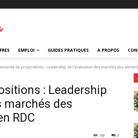
FRES
EMPLOI
GUIDES PRATIQUES
A PROPOS
CON
emande de propositions : Leadership de l'évaluation des marchés des aliments
sitions : Leadership
es marchés des
 en RDC
198
0