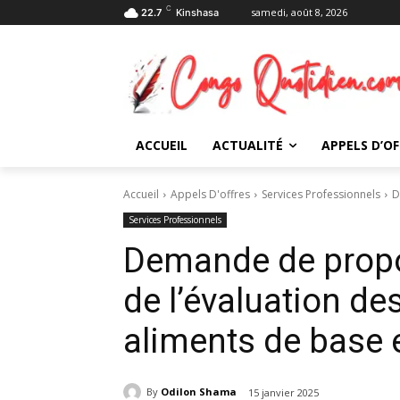
C
samedi, août 8, 2026
22.7
Kinshasa
ACCUEIL
ACTUALITÉ
APPELS D’OF
Accueil
Appels D'offres
Services Professionnels
D
Services Professionnels
Demande de propo
de l’évaluation d
aliments de base
By
Odilon Shama
15 janvier 2025