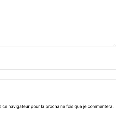
Nom
:*
Email
:*
Site
:
s ce navigateur pour la prochaine fois que je commenterai.