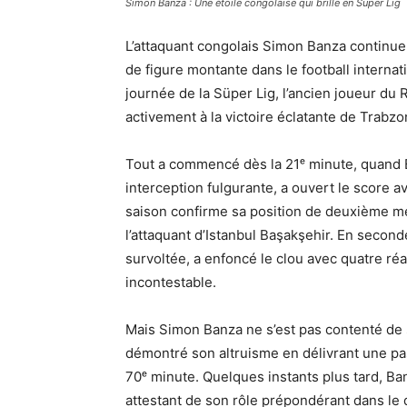
Simon Banza : Une étoile congolaise qui brille en Süper Lig
L’attaquant congolais Simon Banza continue d
de figure montante dans le football internat
journée de la Süper Lig, l’ancien joueur du R
activement à la victoire éclatante de Trabzo
Tout a commencé dès la 21ᵉ minute, quand B
interception fulgurante, a ouvert le score a
saison confirme sa position de deuxième mei
l’attaquant d’Istanbul Başakşehir. En secon
survoltée, a enfoncé le clou avec quatre r
incontestable.
Mais Simon Banza ne s’est pas contenté de 
démontré son altruisme en délivrant une p
70ᵉ minute. Quelques instants plus tard, Ban
attestant de son rôle prépondérant dans le d