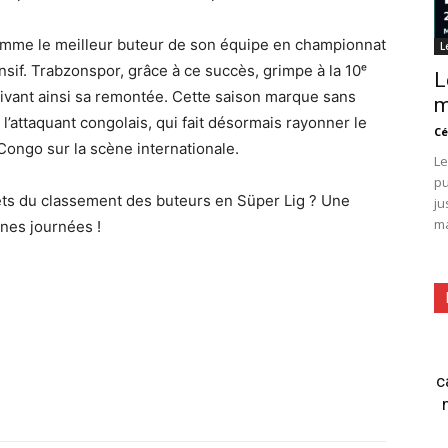
omme le meilleur buteur de son équipe en championnat
L
nsif. Trabzonspor, grâce à ce succès, grimpe à la 10ᵉ
L
ivant ainsi sa remontée. Cette saison marque sans
m
l’attaquant congolais, qui fait désormais rayonner le
Cé
Congo sur la scène internationale.
Le
pu
ets du classement des buteurs en Süper Lig ? Une
ju
ma
ines journées !
c