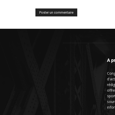
A p
Cong
d'ac
rédig
offre
spor
sour
info