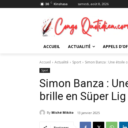
C
samedi, août 8, 2026
36
Kinshasa
ACCUEIL
ACTUALITÉ
APPELS D’OF
Accueil
Actualité
Sport
Simon Banza : Une étoile c
Sport
Simon Banza : Une
brille en Süper Lig
By
Miché Mikito
13 janvier 2025
Partager