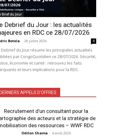
e Brief du Jour
e Debrief du Jour : les actualités
ajeures en RDC ce 28/07/2026
dric Botela
-
28 juillet 2026
0
 Debrief du Jour résume les principales actualités
bliées par CongoQuotidien ce 28/07/2026. Sécurité,
stice, économie et santé : retrouvez les faits
rquants et leurs implications pour la RDC.
DERNIERS APPELS D'OFFRES
Recrutement d’un consultant pour la
artographie des acteurs et la stratégie de
mobilisation des ressources – WWF RDC
Odilon Shama
-
6 août 2026