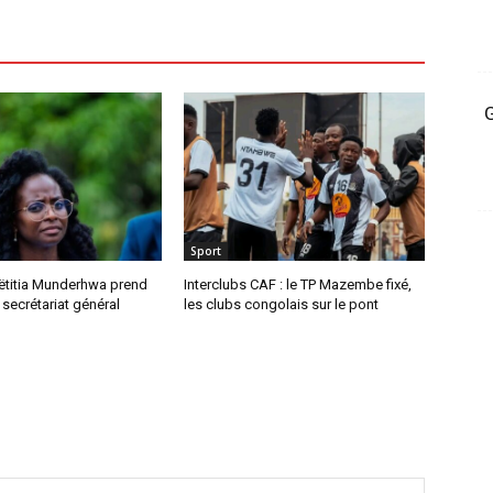
G
Sport
ëtitia Munderhwa prend
Interclubs CAF : le TP Mazembe fixé,
 secrétariat général
les clubs congolais sur le pont