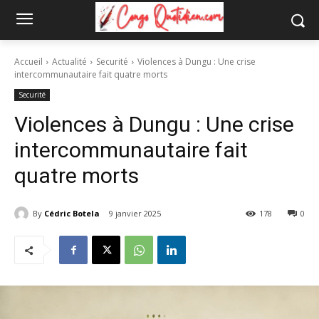
Accueil
Actualité
Securité
Violences à Dungu : Une crise
intercommunautaire fait quatre morts
Securité
Violences à Dungu : Une crise
intercommunautaire fait
quatre morts
By
Cédric Botela
9 janvier 2025
178
0