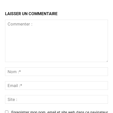
LAISSER UN COMMENTAIRE
Commenter
:
No
:*
Ema
:*
Sit
:
Enregistrer mon nom, email et site web dans ce navigateur