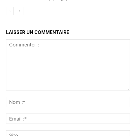
LAISSER UN COMMENTAIRE
Commenter
:
No
:*
Ema
:*
Sit