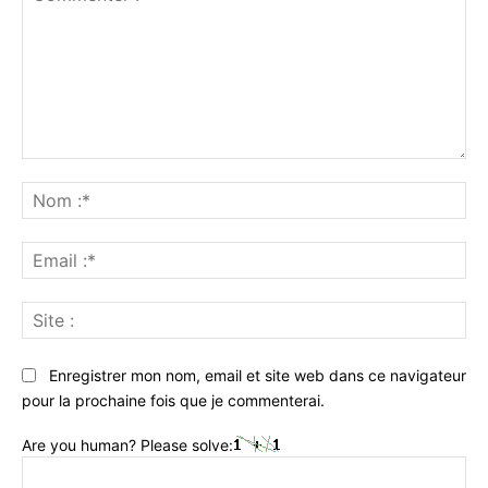
Commenter
:
No
:*
Ema
:*
Sit
:
Enregistrer mon nom, email et site web dans ce navigateur
pour la prochaine fois que je commenterai.
Are you human? Please solve: