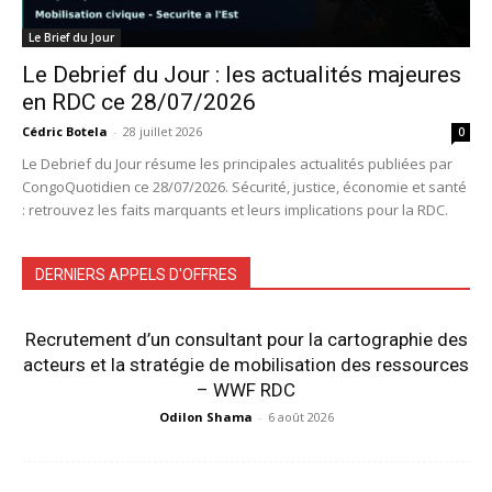
Le Brief du Jour
Le Debrief du Jour : les actualités majeures
en RDC ce 28/07/2026
Cédric Botela
-
28 juillet 2026
0
Le Debrief du Jour résume les principales actualités publiées par
CongoQuotidien ce 28/07/2026. Sécurité, justice, économie et santé
: retrouvez les faits marquants et leurs implications pour la RDC.
DERNIERS APPELS D'OFFRES
Recrutement d’un consultant pour la cartographie des
acteurs et la stratégie de mobilisation des ressources
– WWF RDC
Odilon Shama
-
6 août 2026