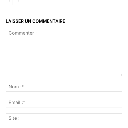
LAISSER UN COMMENTAIRE
Commenter
:
No
:*
Ema
:*
Sit
: