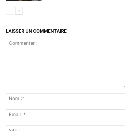
LAISSER UN COMMENTAIRE
Commenter
:
No
:*
Ema
:*
Sit