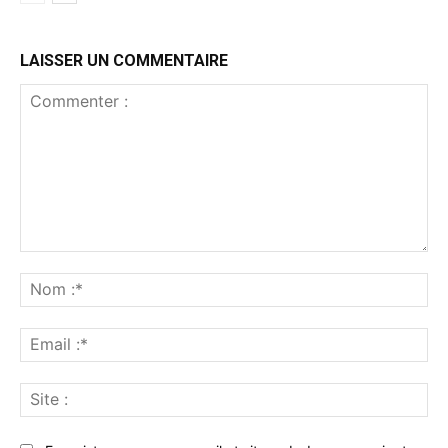
LAISSER UN COMMENTAIRE
Commenter
:
No
:*
Ema
:*
Sit
: