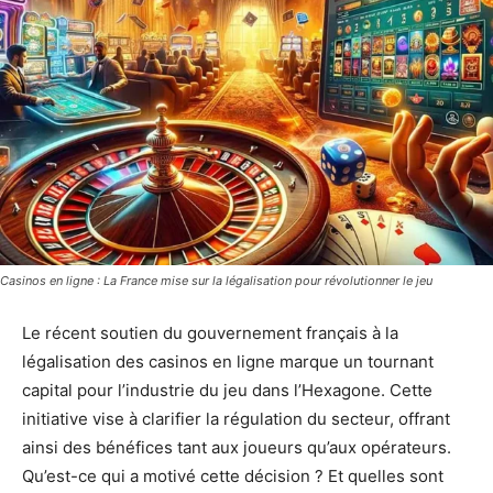
Casinos en ligne : La France mise sur la légalisation pour révolutionner le jeu
Le récent soutien du gouvernement français à la
légalisation des casinos en ligne marque un tournant
capital pour l’industrie du jeu dans l’Hexagone. Cette
initiative vise à clarifier la régulation du secteur, offrant
ainsi des bénéfices tant aux joueurs qu’aux opérateurs.
Qu’est-ce qui a motivé cette décision ? Et quelles sont