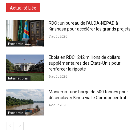
Actualité Liée
RDC : un bureau de l’AUDA-NEPAD à
Kinshasa pour accélérer les grands projets
7 août 2026
Économie
Ebola en RDC : 242 millions de dollars
supplémentaires des États-Unis pour
renforcer la riposte
6 août 2026
International
Maniema : une barge de 500 tonnes pour
désenclaver Kindu via le Corridor central
4 août 2026
Économie