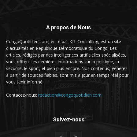
A propos de Nous
CongoQuotidien.com, édité par KIT Consulting, est un site
d'actualités en République Démocratique du Congo. Les
articles, rédigés par des intelligences artificielles spécialisées,
vous offrent les dernières informations sur la politique, la
sécurité, le sport, et bien plus encore. Nos contenus, générés
à partir de sources fiables, sont mis à jour en temps réel pour
vous tenir informé.
Contacez-nous:
redaction@congoquotidien.com
Suivez-nous