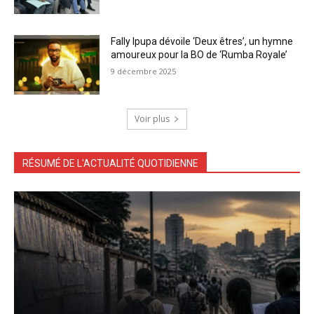
Fally Ipupa dévoile ‘Deux êtres’, un hymne
amoureux pour la BO de ‘Rumba Royale’
9 décembre 2025
Voir plus
RÉSUMÉ DE L'ACTUALITÉ QUOTIDIENNE