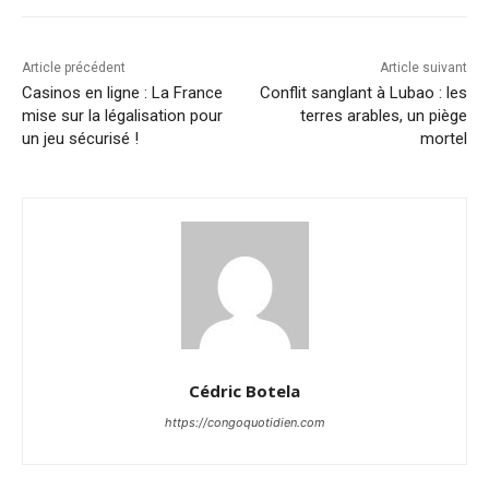
Article précédent
Article suivant
Casinos en ligne : La France
Conflit sanglant à Lubao : les
mise sur la légalisation pour
terres arables, un piège
un jeu sécurisé !
mortel
Cédric Botela
https://congoquotidien.com