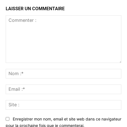
LAISSER UN COMMENTAIRE
Commenter
:
No
:*
Ema
:*
Sit
:
Enregistrer mon nom, email et site web dans ce navigateur
pour la prochaine fois que je commenterai.