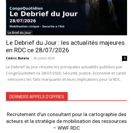
Le Brief du Jour
Le Debrief du Jour : les actualités majeures
en RDC ce 28/07/2026
Cédric Botela
-
28 juillet 2026
0
Le Debrief du Jour résume les principales actualités publiées par
CongoQuotidien ce 28/07/2026. Sécurité, justice, économie et santé
: retrouvez les faits marquants et leurs implications pour la RDC.
DERNIERS APPELS D'OFFRES
Recrutement d’un consultant pour la cartographie des
acteurs et la stratégie de mobilisation des ressources
– WWF RDC