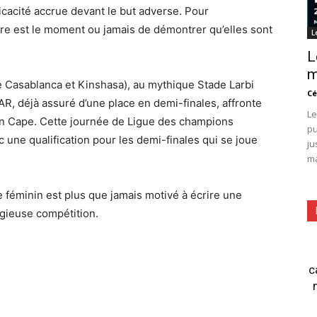
icacité accrue devant le but adverse. Pour
tre est le moment ou jamais de démontrer qu’elles sont
L
L
m
e Casablanca et Kinshasa), au mythique Stade Larbi
Cé
FAR, déjà assuré d’une place en demi-finales, affronte
Le
ern Cape. Cette journée de Ligue des champions
pu
une qualification pour les demi-finales qui se joue
ju
ma
 féminin est plus que jamais motivé à écrire une
igieuse compétition.
c