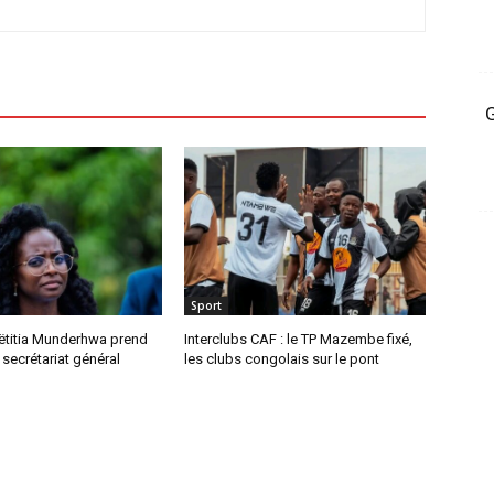
G
Sport
ëtitia Munderhwa prend
Interclubs CAF : le TP Mazembe fixé,
 secrétariat général
les clubs congolais sur le pont