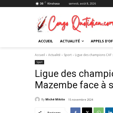
C
samedi, août 8, 2026
36
Kinshasa
ACCUEIL
ACTUALITÉ
APPELS D’OF
Accueil
Actualité
Sport
Ligue des champions CAF :
Sport
Ligue des champio
Mazembe face à s
By
Miché Mikito
15 novembre 2024
Partager