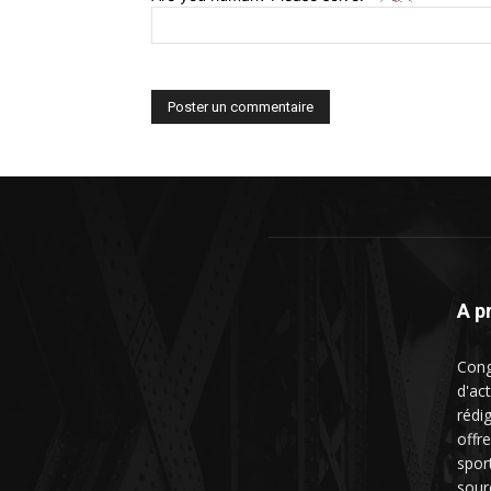
A p
Cong
d'ac
rédig
offre
spor
sour