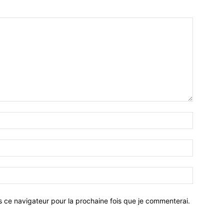
Nom
:*
Email
:*
Site
:
s ce navigateur pour la prochaine fois que je commenterai.