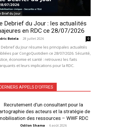
e Brief du Jour
e Debrief du Jour : les actualités
ajeures en RDC ce 28/07/2026
dric Botela
-
28 juillet 2026
0
 Debrief du Jour résume les principales actualités
bliées par CongoQuotidien ce 28/07/2026. Sécurité,
stice, économie et santé : retrouvez les faits
rquants et leurs implications pour la RDC.
DERNIERS APPELS D'OFFRES
Recrutement d’un consultant pour la
artographie des acteurs et la stratégie de
mobilisation des ressources – WWF RDC
Odilon Shama
-
6 août 2026