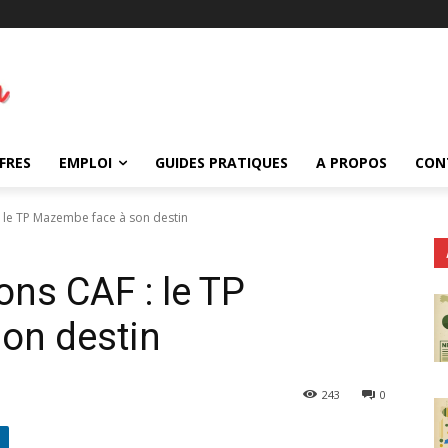
FRES
EMPLOI
GUIDES PRATIQUES
A PROPOS
CON
 le TP Mazembe face à son destin
ns CAF : le TP
on destin
243
0