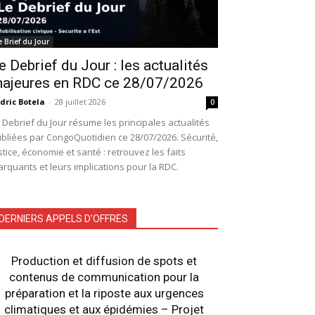
e Brief du Jour
e Debrief du Jour : les actualités
ajeures en RDC ce 28/07/2026
dric Botela
-
28 juillet 2026
0
 Debrief du Jour résume les principales actualités
bliées par CongoQuotidien ce 28/07/2026. Sécurité,
stice, économie et santé : retrouvez les faits
rquants et leurs implications pour la RDC.
DERNIERS APPELS D'OFFRES
Production et diffusion de spots et
contenus de communication pour la
préparation et la riposte aux urgences
climatiques et aux épidémies – Projet