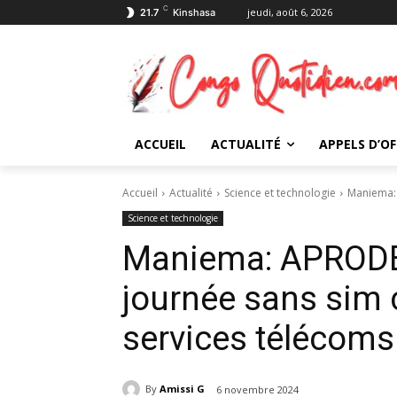
C
jeudi, août 6, 2026
21.7
Kinshasa
ACCUEIL
ACTUALITÉ
APPELS D’OF
Accueil
Actualité
Science et technologie
Maniema: 
Science et technologie
Maniema: APRODE
journée sans sim
services télécoms
By
Amissi G
6 novembre 2024