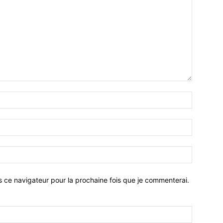
Nom
:*
Email
:*
Site
:
s ce navigateur pour la prochaine fois que je commenterai.