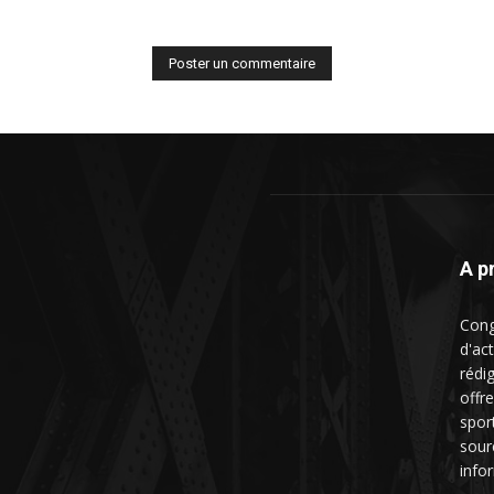
A p
Cong
d'ac
rédig
offre
spor
sour
info