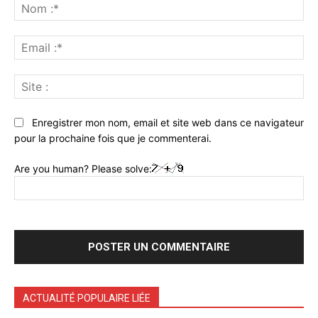
:
No
:*
Ema
:*
Sit
:
Enregistrer mon nom, email et site web dans ce navigateur
pour la prochaine fois que je commenterai.
Are you human? Please solve:
ACTUALITÉ POPULAIRE LIÉE