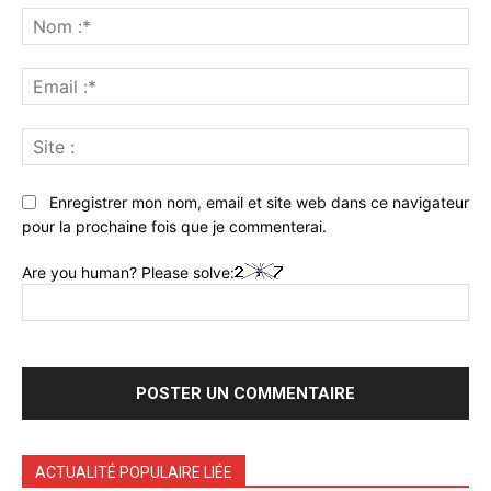
:
No
:*
Ema
:*
Sit
:
Enregistrer mon nom, email et site web dans ce navigateur
pour la prochaine fois que je commenterai.
Are you human? Please solve:
ACTUALITÉ POPULAIRE LIÉE