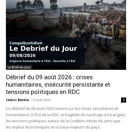
Le Brief du Jour
Débrief du 09 août 2026 : crises
humanitaires, insécurité persistante et
tensions politiques en RDC
Cédric Botela
-
9 août 2026
0
Ce débrief du 09 août 2026 revient sur les crises sécuritaires et
humanitaires à l'Est de la RDC, la tragédie du naufrage à Kisangani,
les tensions politiques autour de la Coalition Article 64, ainsi que
les enjeux économiques et sociaux majeurs du pays.