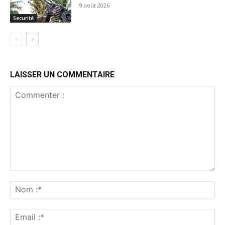
9 août 2026
Securité
LAISSER UN COMMENTAIRE
Commenter
:
No
:*
Ema
:*