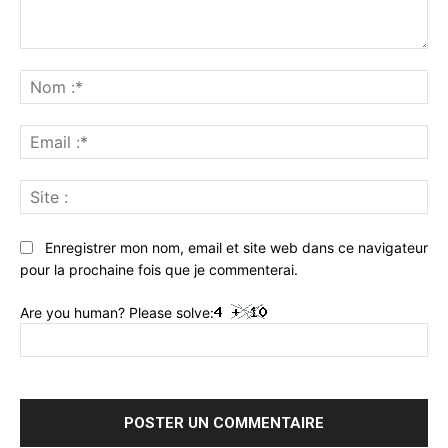
Commenter
:
No
:*
Ema
:*
Sit
:
Enregistrer mon nom, email et site web dans ce navigateur
pour la prochaine fois que je commenterai.
Are you human? Please solve: