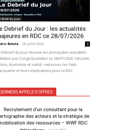
e Brief du Jour
e Debrief du Jour : les actualités
ajeures en RDC ce 28/07/2026
dric Botela
-
28 juillet 2026
0
 Debrief du Jour résume les principales actualités
bliées par CongoQuotidien ce 28/07/2026. Sécurité,
stice, économie et santé : retrouvez les faits
rquants et leurs implications pour la RDC.
DERNIERS APPELS D'OFFRES
Recrutement d’un consultant pour la
artographie des acteurs et la stratégie de
mobilisation des ressources – WWF RDC
Odilon Shama
-
6 août 2026