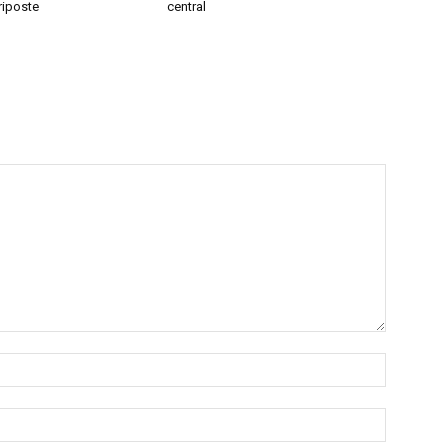
 riposte
central
Nom
:*
Email
:*