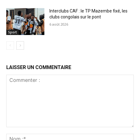
Interclubs CAF : le TP Mazembe fixé, les
clubs congolais sur le pont
6 août 2026
Sport
LAISSER UN COMMENTAIRE
Commenter
:
No