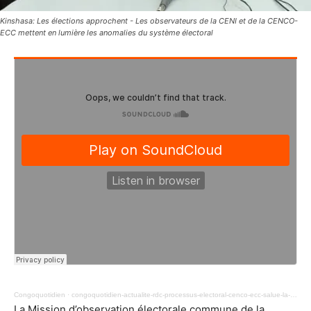
Kinshasa: Les élections approchent - Les observateurs de la CENI et de la CENCO-
ECC mettent en lumière les anomalies du système électoral
Congoquotidien
·
congoquotidien-actualite-rdc-processus-electoral-cenco-ecc-salue-la-mission-observation-kinshasa-politics-news-19.mp3
La Mission d’observation électorale commune de la