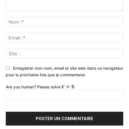
Commenter
:
No
:*
Ema
:*
Sit
:
Enregistrer mon nom, email et site web dans ce navigateur
pour la prochaine fois que je commenterai.
Are you human? Please solve: