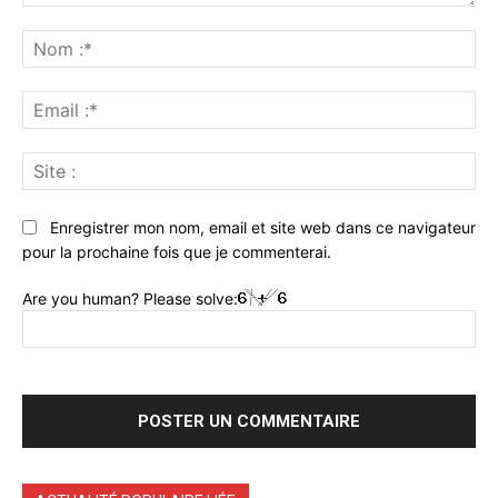
Commenter
:
No
:*
Ema
:*
Sit
:
Enregistrer mon nom, email et site web dans ce navigateur
pour la prochaine fois que je commenterai.
Are you human? Please solve: