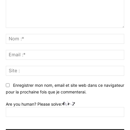
Commenter
:
No
:*
Ema
:*
Sit
:
Enregistrer mon nom, email et site web dans ce navigateur
pour la prochaine fois que je commenterai.
Are you human? Please solve: