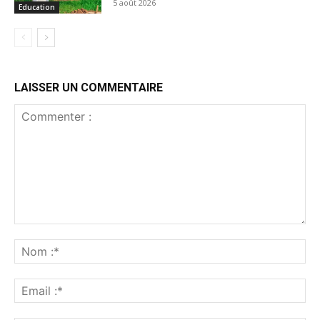
5 août 2026
Education
LAISSER UN COMMENTAIRE
Commenter
:
No
:*
Ema
:*