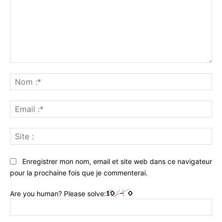
Commenter
:
No
:*
Ema
:*
Sit
:
Enregistrer mon nom, email et site web dans ce navigateur
pour la prochaine fois que je commenterai.
Are you human? Please solve: