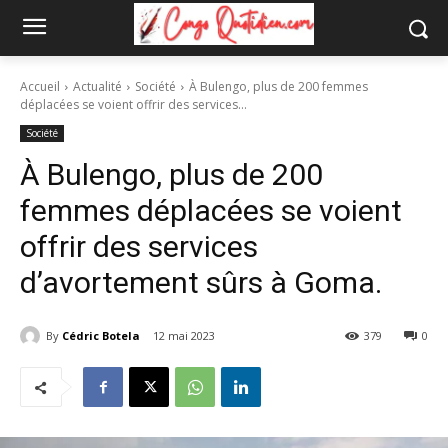
Accueil
Actualité
Société
À Bulengo, plus de 200 femmes
déplacées se voient offrir des services...
Société
À Bulengo, plus de 200
femmes déplacées se voient
offrir des services
d’avortement sûrs à Goma.
By
Cédric Botela
12 mai 2023
379
0