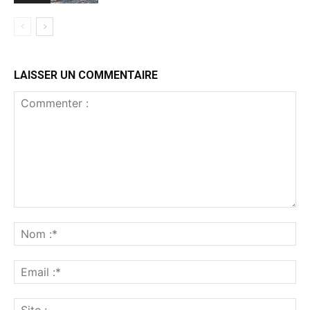
LAISSER UN COMMENTAIRE
Commenter
:
No
:*
Ema
:*
Sit