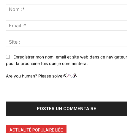
Commenter
:
No
:*
Ema
:*
Sit
:
Enregistrer mon nom, email et site web dans ce navigateur
pour la prochaine fois que je commenterai.
Are you human? Please solve:
ACTUALITÉ POPULAIRE LIÉE