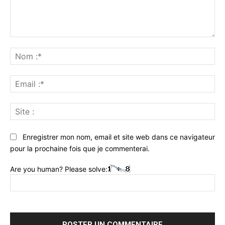
Commenter
:
No
:*
Ema
:*
Sit
:
Enregistrer mon nom, email et site web dans ce navigateur
pour la prochaine fois que je commenterai.
Are you human? Please solve: