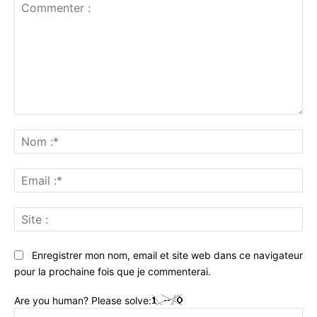
Commenter
:
No
:*
Ema
:*
Sit
:
Enregistrer mon nom, email et site web dans ce navigateur
pour la prochaine fois que je commenterai.
Are you human? Please solve: