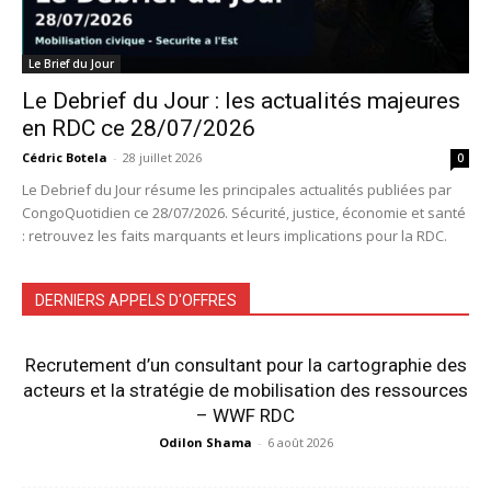
Le Brief du Jour
Le Debrief du Jour : les actualités majeures
en RDC ce 28/07/2026
Cédric Botela
-
28 juillet 2026
0
Le Debrief du Jour résume les principales actualités publiées par
CongoQuotidien ce 28/07/2026. Sécurité, justice, économie et santé
: retrouvez les faits marquants et leurs implications pour la RDC.
DERNIERS APPELS D'OFFRES
Recrutement d’un consultant pour la cartographie des
acteurs et la stratégie de mobilisation des ressources
– WWF RDC
Odilon Shama
-
6 août 2026