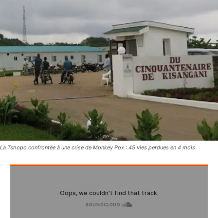
La Tshopo confrontée à une crise de Monkey Pox : 45 vies perdues en 4 mois