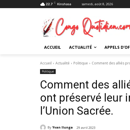
C
samedi, août 8, 2026
22.7
Kinshasa
ACCUEIL
ACTUALITÉ
APPELS D’OF
Accueil
Actualité
Politique
Comment des alliés pro
Politique
Comment des allié
ont préservé leur 
l’Union Sacrée.
By
Yvan Ilunga
29 avril 2023