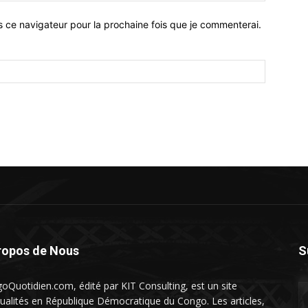
s ce navigateur pour la prochaine fois que je commenterai.
ropos de Nous
S
oQuotidien.com, édité par KIT Consulting, est un site
tualités en République Démocratique du Congo. Les articles,