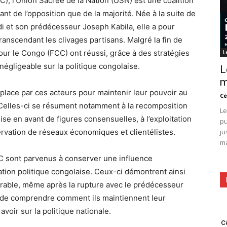
 l’Union Sacrée de la Nation (USN) est une coalition
ant de l’opposition que de la majorité. Née à la suite de
di et son prédécesseur Joseph Kabila, elle a pour
transcendant les clivages partisans. Malgré la fin de
our le Congo (FCC) ont réussi, grâce à des stratégies
L
négligeable sur la politique congolaise.
L
m
 place par ces acteurs pour maintenir leur pouvoir au
Cé
. Celles-ci se résument notamment à la recomposition
Le
mise en avant de figures consensuelles, à l’exploitation
pu
ju
servation de réseaux économiques et clientélistes.
ma
CC sont parvenus à conserver une influence
ration politique congolaise. Ceux-ci démontrent ainsi
durable, même après la rupture avec le prédécesseur
el de comprendre comment ils maintiennent leur
voir sur la politique nationale.
c