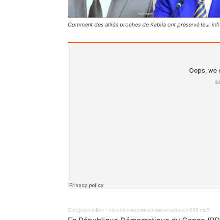
Comment des alliés proches de Kabila ont préservé leur inf
Congoquotidien
·
rdc-union-sacree-conserver-pouvoir-698.mp3