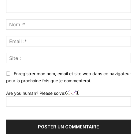
Commenter
:
No
:*
Ema
:*
Sit
:
Enregistrer mon nom, email et site web dans ce navigateur
pour la prochaine fois que je commenterai.
Are you human? Please solve: