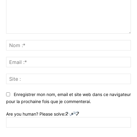
Commenter
:
No
:*
Ema
:*
Sit
:
Enregistrer mon nom, email et site web dans ce navigateur
pour la prochaine fois que je commenterai.
Are you human? Please solve: