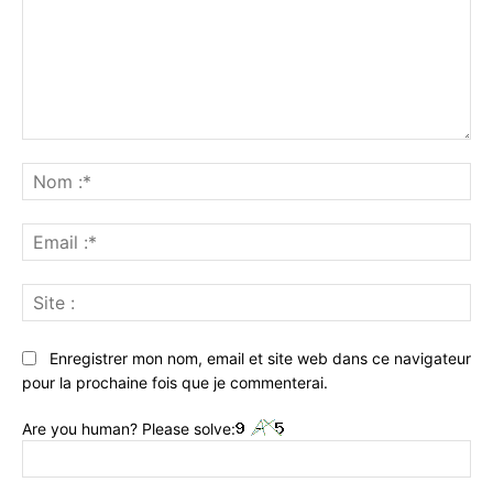
Commenter
:
No
:*
Ema
:*
Sit
:
Enregistrer mon nom, email et site web dans ce navigateur
pour la prochaine fois que je commenterai.
Are you human? Please solve: