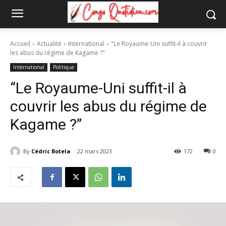
Accueil
Actualité
International
"Le Royaume-Uni suffit-il à couvrir
les abus du régime de Kagame ?"
International
Politique
“Le Royaume-Uni suffit-il à
couvrir les abus du régime de
Kagame ?”
By
Cédric Botela
22 mars 2023
172
0