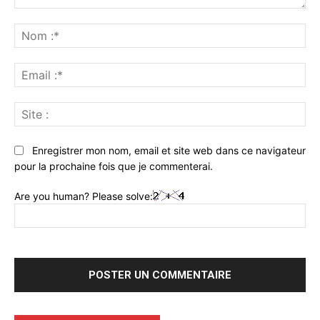
Commenter
:
No
:*
Ema
:*
Sit
:
Enregistrer mon nom, email et site web dans ce navigateur
pour la prochaine fois que je commenterai.
Are you human? Please solve: