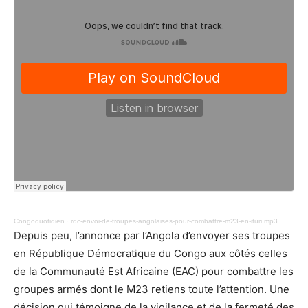
Congoquotidien
·
rdc-envoi-de-troupes-angolaises-pour-combattre-m23-en-ituri.mp3
Depuis peu, l’annonce par l’Angola d’envoyer ses troupes
en République Démocratique du Congo aux côtés celles
de la Communauté Est Africaine (EAC) pour combattre les
groupes armés dont le M23 retiens toute l’attention. Une
décision qui témoigne de la vigilance et de la fermeté des