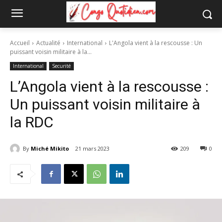
Accueil
Actualité
International
L'Angola vient à la rescousse : Un
puissant voisin militaire à la...
International
Securité
L’Angola vient à la rescousse :
Un puissant voisin militaire à
la RDC
By
Miché Mikito
21 mars 2023
209
0