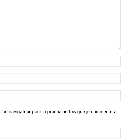
Nom
:*
Email
:*
Site
:
s ce navigateur pour la prochaine fois que je commenterai.