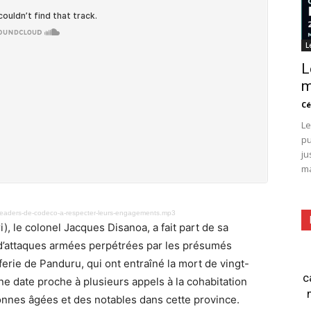
L
L
m
Cé
Le
pu
ju
ma
s-leaders-de-codeco-a-respecter-leurs-engagements.mp3
i), le colonel Jacques Disanoa, a fait part de sa
 d’attaques armées perpétrées par les présumés
rie de Panduru, qui ont entraîné la mort de vingt-
c
e date proche à plusieurs appels à la cohabitation
onnes âgées et des notables dans cette province.