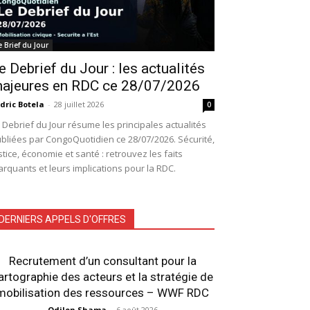
e Brief du Jour
e Debrief du Jour : les actualités
ajeures en RDC ce 28/07/2026
dric Botela
-
28 juillet 2026
0
 Debrief du Jour résume les principales actualités
bliées par CongoQuotidien ce 28/07/2026. Sécurité,
stice, économie et santé : retrouvez les faits
rquants et leurs implications pour la RDC.
DERNIERS APPELS D'OFFRES
Recrutement d’un consultant pour la
artographie des acteurs et la stratégie de
mobilisation des ressources – WWF RDC
Odilon Shama
-
6 août 2026