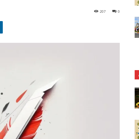
207
0