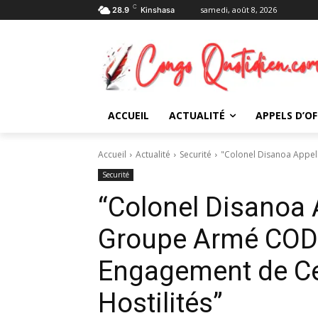
C
samedi, août 8, 2026
28.9
Kinshasa
ACCUEIL
ACTUALITÉ
APPELS D’OF
Accueil
Actualité
Securité
"Colonel Disanoa Appel
Securité
“Colonel Disanoa 
Groupe Armé CODE
Engagement de Ce
Hostilités”