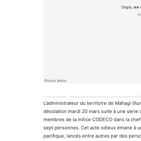
Congoquotidien
·
mahagi-ituri-colonel-jacques-disanoa-appelle-le
L’administrateur du territoire de Mahagi (Itur
désolation mardi 20 mars suite à une série
membres de la milice CODECO dans la cheffe
sept personnes. Cet acte odieux émane à un
pacifique, lancés entre autres par des pers