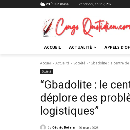
C
vendredi, août 7, 2026
23
Kinshasa
ACCUEIL
ACTUALITÉ
APPELS D’OF
Accueil
Actualité
Société
"Gbadolite : le centre d
Société
“Gbadolite : le ce
déplore des probl
logistiques”
By
Cédric Botela
20 mars 2023