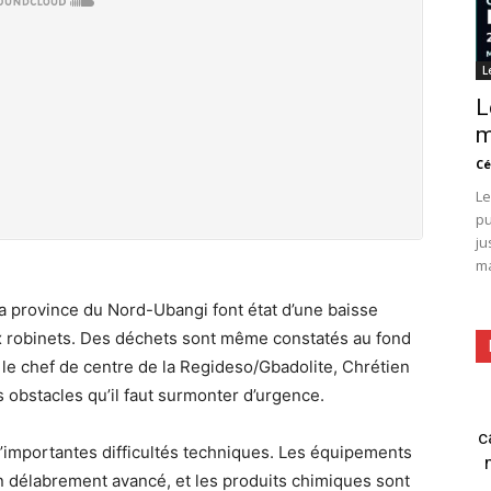
L
L
m
Cé
Le
pu
ju
ma
a province du Nord-Ubangi font état d’une baisse
aux robinets. Des déchets sont même constatés au fond
, le chef de centre de la Regideso/Gbadolite, Chrétien
 obstacles qu’il faut surmonter d’urgence.
c
d’importantes difficultés techniques. Les équipements
n délabrement avancé, et les produits chimiques sont