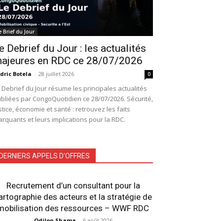
e Brief du Jour
e Debrief du Jour : les actualités
ajeures en RDC ce 28/07/2026
dric Botela
-
28 juillet 2026
0
 Debrief du Jour résume les principales actualités
bliées par CongoQuotidien ce 28/07/2026. Sécurité,
stice, économie et santé : retrouvez les faits
rquants et leurs implications pour la RDC.
DERNIERS APPELS D'OFFRES
Recrutement d’un consultant pour la
artographie des acteurs et la stratégie de
mobilisation des ressources – WWF RDC
Odilon Shama
-
6 août 2026