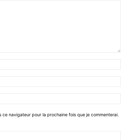
Nom
:*
Email
:*
Site
:
s ce navigateur pour la prochaine fois que je commenterai.