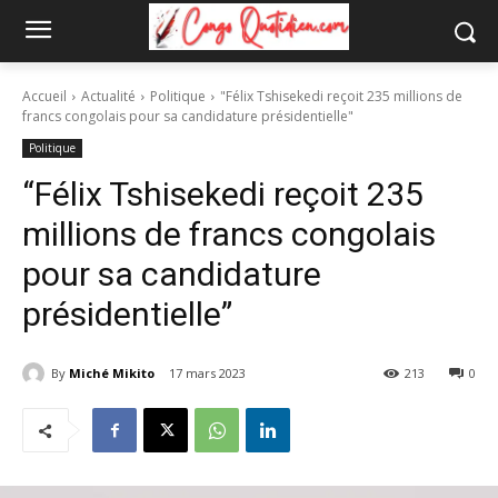
Accueil
Actualité
Politique
"Félix Tshisekedi reçoit 235 millions de
francs congolais pour sa candidature présidentielle"
Politique
“Félix Tshisekedi reçoit 235
millions de francs congolais
pour sa candidature
présidentielle”
By
Miché Mikito
17 mars 2023
213
0