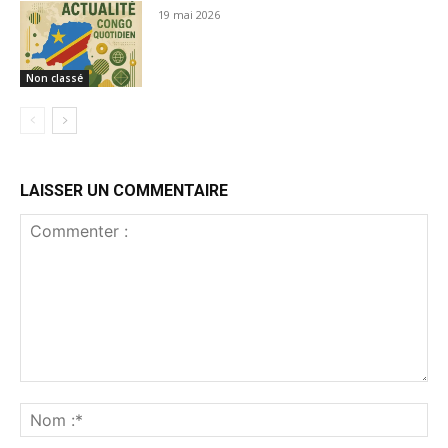
19 mai 2026
Non classé
LAISSER UN COMMENTAIRE
Commenter
:
No
:*