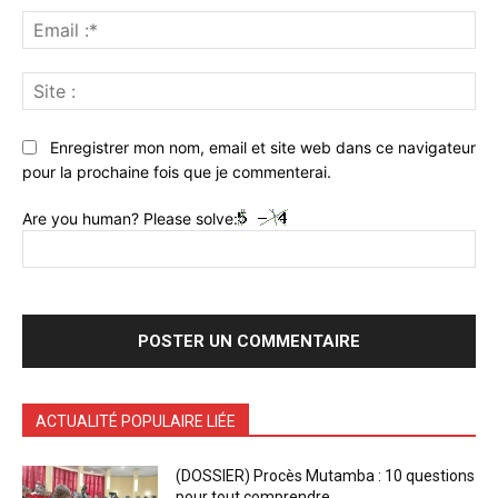
Ema
:*
Sit
:
Enregistrer mon nom, email et site web dans ce navigateur
pour la prochaine fois que je commenterai.
Are you human? Please solve:
ACTUALITÉ POPULAIRE LIÉE
(DOSSIER) Procès Mutamba : 10 questions
pour tout comprendre